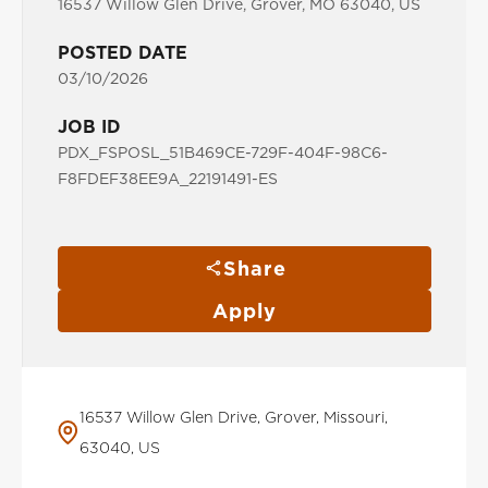
16537 Willow Glen Drive, Grover, MO 63040, US
POSTED DATE
03/10/2026
JOB ID
PDX_FSPOSL_51B469CE-729F-404F-98C6-
F8FDEF38EE9A_22191491-ES
Share
Apply
16537 Willow Glen Drive, Grover, Missouri,
63040, US