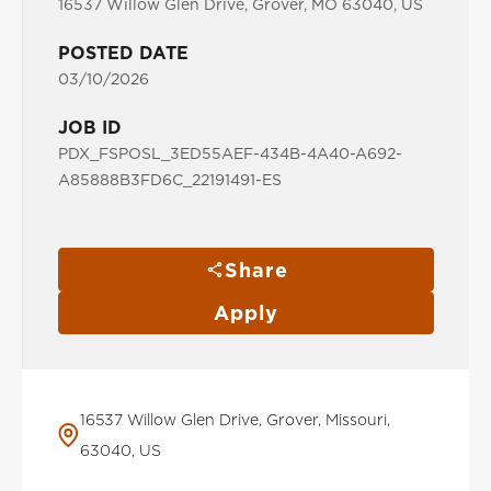
16537 Willow Glen Drive, Grover, MO 63040, US
POSTED DATE
03/10/2026
JOB ID
PDX_FSPOSL_3ED55AEF-434B-4A40-A692-
A85888B3FD6C_22191491-ES
Share
Apply
16537 Willow Glen Drive, Grover, Missouri,
63040, US